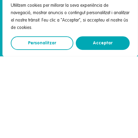
Atenció a la dona
Utilitzem cookies per millorar la seva experiència de
navegació, mostrar anuncis o contingut personalitzat i analitzar
Salut mental
el nostre trànsit. Feu clic a "Acceptar", si accepteu el nostre ús
Serveis socials
de cookies.
Serveis complementaris
Personalitzar
Acceptar
Professionals
Ofertes de feina
Envia’ns el teu CV
Recerca
Docència
Intranet
Informació i tràmits