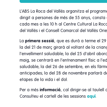
L’ABS La Roca del Vallès organitza el program
dirigit a persones de més de 55 anys, consta 
cada mes a les 10 h al Centre Cultural La Roca
del Vallès i el Consell Comarcal del Vallès Orie
La
primera sessió
, que es durà a terme el 29
la del 21 de març girarà al voltant de la crian
l’envelliment saludable; la del 25 d’abril abor
maig, se centrarà en l’entrenament físic a l’e
saludable; la del 26 de setembre, en els fàrma
anticipades; la del 28 de novembre parlarà del
etapes de la vida i el dol.
Per a més
informació
, cal dirigir-se al taulel
Consulteu el cartell de les sessions
aquí
.