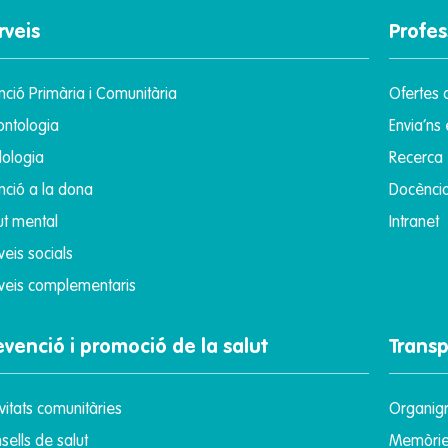
rveis
Profes
nció Primària i Comunitària
Ofertes 
ntologia
Envia’ns 
ologia
Recerca
nció a la dona
Docènci
ut mental
Intranet
veis socials
veis complementaris
evenció i promoció de la salut
Trans
ivitats comunitàries
Organig
sells de salut
Memòries