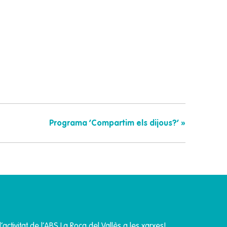
Programa ‘Compartim els dijous?’
»
’activitat de l’ABS La Roca del Vallès a les xarxes!