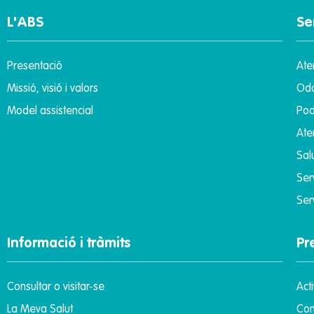
L'ABS
Se
Presentació
Ate
Missió, visió i valors
Odo
Model assistencial
Pod
Ate
Sal
Ser
Ser
Informació i tràmits
Pr
Consultar o visitar-se
Act
La Meva Salut
Con