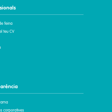
sionals
de feina
el teu CV
a
parència
rama
 corporatives