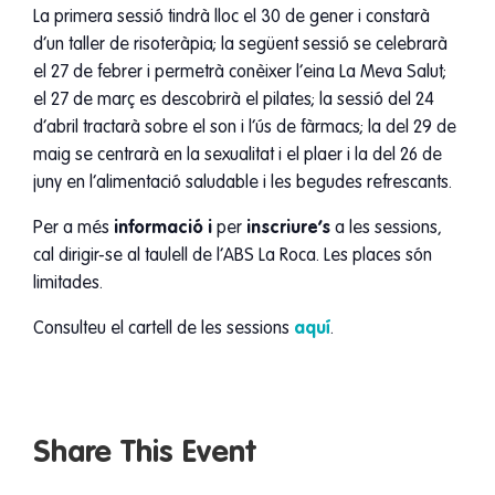
La primera sessió tindrà lloc el 30 de gener i constarà
d’un taller de risoteràpia; la següent sessió se celebrarà
el 27 de febrer i permetrà conèixer l’eina La Meva Salut;
el 27 de març es descobrirà el pilates; la sessió del 24
d’abril tractarà sobre el son i l’ús de fàrmacs; la del 29 de
maig se centrarà en la sexualitat i el plaer i la del 26 de
juny en l’alimentació saludable i les begudes refrescants.
Per a més
informació i
per
inscriure’s
a les sessions,
cal dirigir-se al taulell de l’ABS La Roca. Les places són
limitades.
Consulteu el cartell de les sessions
aquí
.
Share This Event